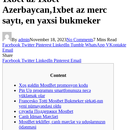
Azerbaycan,1xbet az merc
saytı, en yaxsi bukmeker
By
admin
November 18, 2023
No Comments
7 Mins Read
Facebook
Twitter
Pinterest
LinkedIn
Tumblr
WhatsApp
VKontakte
Email
Share
Facebook
Twitter
LinkedIn
Pinterest
Email
Content
Xoş gəldin MostBet promosyon kodu
Pin Up proqramını smartfonunuza necə
yükləmək olar
Françesko Totti Mostbet Bukmeker şirkəti-nın
yeni nümayəndəsi oldu
служба Поддержки Mostbet
Canlı İdman Mərcləri
MostBet teklifler, canlı mərclər və uduşlarınızın
ödənməsi