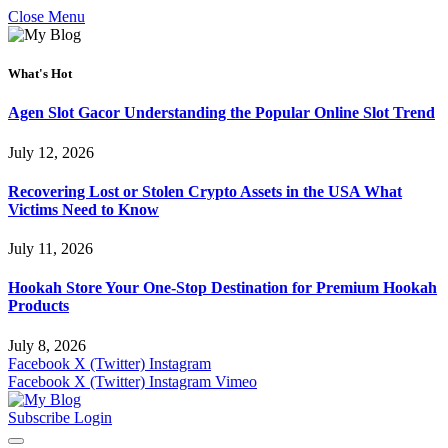
Close Menu
What's Hot
Agen Slot Gacor Understanding the Popular Online Slot Trend
July 12, 2026
Recovering Lost or Stolen Crypto Assets in the USA What
Victims Need to Know
July 11, 2026
Hookah Store Your One-Stop Destination for Premium Hookah
Products
July 8, 2026
Facebook
X (Twitter)
Instagram
Facebook
X (Twitter)
Instagram
Vimeo
Subscribe
Login