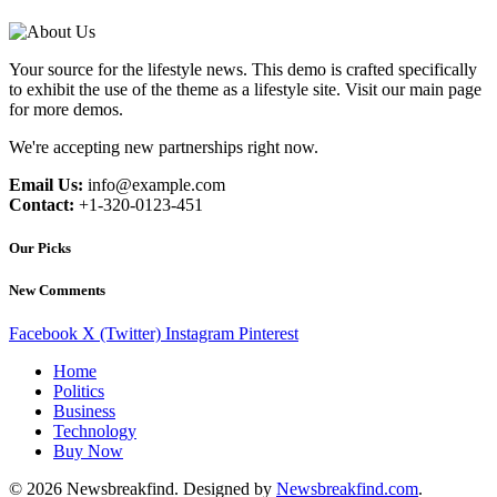
Your source for the lifestyle news. This demo is crafted specifically
to exhibit the use of the theme as a lifestyle site. Visit our main page
for more demos.
We're accepting new partnerships right now.
Email Us:
info@example.com
Contact:
+1-320-0123-451
Our Picks
New Comments
Facebook
X (Twitter)
Instagram
Pinterest
Home
Politics
Business
Technology
Buy Now
© 2026 Newsbreakfind. Designed by
Newsbreakfind.com
.