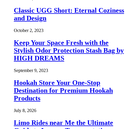
Classic UGG Short: Eternal Coziness
and Design
October 2, 2023
Keep Your Space Fresh with the
Stylish Odor Protection Stash Bag by
HIGH DREAMS
September 9, 2023
Hookah Store Your One-Stop
Destination for Premium Hookah
Products
July 8, 2026
Limo Rides near Me the Ultimate