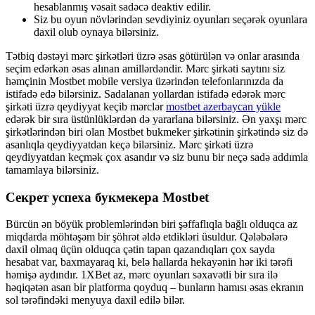
hesablanmış vəsait sadəcə deaktiv edilir.
Siz bu oyun növlərindən sevdiyiniz oyunları seçərək oyunlara
daxil olub oynaya bilərsiniz.
Tətbiq dəstəyi mərc şirkətləri üzrə əsas götürülən və onlar arasında
seçim edərkən əsas alınan amillərdəndir. Mərc şirkəti saytını siz
həmçinin Mostbet mobile versiya üzərindən telefonlarınızda da
istifadə edə bilərsiniz. Sadalanan yollardan istifadə edərək mərc
şirkəti üzrə qeydiyyat keçib mərclər
mostbet azerbaycan yükle
edərək bir sıra üstünlüklərdən də yararlana bilərsiniz. Ən yaxşı mərc
şirkətlərindən biri olan Mostbet bukmeker şirkətinin şirkətində siz də
asanlıqla qeydiyyatdan keçə bilərsiniz. Mərc şirkəti üzrə
qeydiyyatdan keçmək çox asandır və siz bunu bir neçə sadə addımla
tamamlaya bilərsiniz.
Секрет успеха букмекера Mostbet
Bürcün ən böyük problemlərindən biri şəffaflıqla bağlı olduqca az
miqdarda möhtəşəm bir şöhrət əldə etdikləri üsuldur. Qələbələrə
daxil olmaq üçün olduqca çətin tapan qazandıqları çox sayda
hesabat var, baxmayaraq ki, belə hallarda hekayənin hər iki tərəfi
həmişə aydındır. 1XBet az, mərc oyunları səxavətli bir sıra ilə
həqiqətən asan bir platforma qoyduq – bunların hamısı əsas ekranın
sol tərəfindəki menyuya daxil edilə bilər.