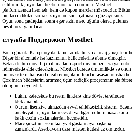
çatdırırıq ki, oyunlara heçbir müdaxilə olunmur. Mostbet
platformasında həm tək, həm də kupon mərclər mövcuddur. Bütün
bunları etdikdən sonra siz oyunun sona çatmasını gözləyirsiniz.
Oyun sona çatdıqdan sonra əgər sizin mərc uğurlu olarsa pulunuz
hesabınıza yatırılacaq.
служба Поддержки Mostbet
Buna görə də Kampaniyalar tabını arada bir yoxlamaq yaxşı fikirdir.
Digər bir alternativ isə kazinonun bülletenlərinə abunə olmaqdır.
Beləcə bütün müvafiq məlumatları e-poçt ünvanınızda və ya mobil
nömrənizdə əldə edəcəksiniz. Mostbet barədə ümumilikdə və onun
bonus sistemi barəsində real oyunçuların fikirləri əsasən müsbətdir.
Çox insan büdcələrini artırmaq üçün sadiqlik proqramının əla fürsət
olduğunu qeyd edirlər.
Lakin, gələcəkdə bu rəsmi linklərə giriş dövlət tərəfindən
bloklana bilər.
Qurum lisenziya almazdan əvvəl təhlükəsizlik sistemi, ödəniş
əməliyyatları, oyunların çeşidi və digər mühüm məsələlərlə
bağlı çoxlu yoxlamalardan keçməlidir.
Mərc şirkətinin yeni fəaliyyət göstərməyə başladığı
zamanlarda Azərbaycan üzrə müştəri kütləsi az olmuşdur.