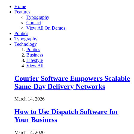
Home
Features
Typography
Contact
View All On Demos
Politics
Typography
Technology
Politics
Business
Lifestyle
View All
Courier Software Empowers Scalable
Same-Day Delivery Networks
March 14, 2026
How to Use Dispatch Software for
Your Business
March 14, 2026