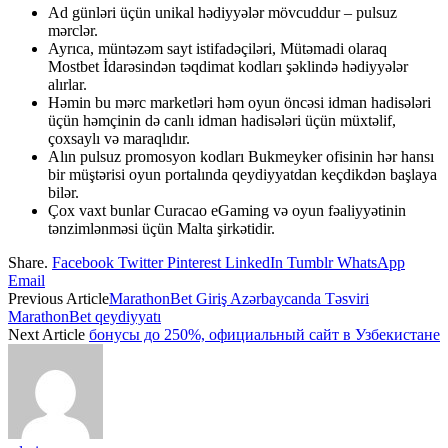
Ad günləri üçün unikal hədiyyələr mövcuddur – pulsuz
mərclər.
Ayrıca, müntəzəm sayt istifadəçiləri, Mütəmadi olaraq
Mostbet İdarəsindən təqdimat kodları şəklində hədiyyələr
alırlar.
Həmin bu mərc marketləri həm oyun öncəsi idman hadisələri
üçün həmçinin də canlı idman hadisələri üçün müxtəlif,
çoxsaylı və maraqlıdır.
Alın pulsuz promosyon kodları Bukmeyker ofisinin hər hansı
bir müştərisi oyun portalında qeydiyyatdan keçdikdən başlaya
bilər.
Çox vaxt bunlar Curacao eGaming və oyun fəaliyyətinin
tənzimlənməsi üçün Malta şirkətidir.
Share.
Facebook
Twitter
Pinterest
LinkedIn
Tumblr
WhatsApp
Email
Previous Article
MarathonBet Giriş Azərbaycanda Təsviri
MarathonBet qeydiyyatı
Next Article
бонусы до 250%, официальный сайт в Узбекистане