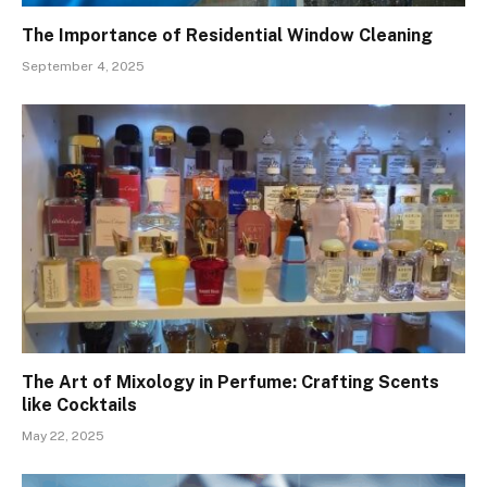
The Importance of Residential Window Cleaning
September 4, 2025
The Art of Mixology in Perfume: Crafting Scents
like Cocktails
May 22, 2025