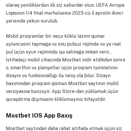
olaraq yeniliklərdən ilk siz xəbərdar olun. UEFA Avropa
Liqasının 1/4 final mərhələsinə 2023-cü il aprelin ikinci
yarısında yekun vurulub.
Mobil proqramlar bir neçə kliklə lazımi qumar
əyləncəsini tapmağa və onu pulsuz rejimdə və ya real
pul üçün oyun rejimində işə salmağa imkan verir..
İstifadəçi mobil cihazında Mostbet indir etdikdən sonra
o, smartfon və planşetlər üçün proqram təminatının
dizaynı və funksionallığı ilə tanış ola bilər. Dizayn
baxımından proqram qismən Mostbet saytının mobil
versiyasına bənzəyir. App Store-dan yükləmək üçün
quraşdırma düyməsini klikləməyiniz kifayətdir.
Mostbet IOS App Baxış
Mostbet saytından daha rahat istifadə etmək üçün siz