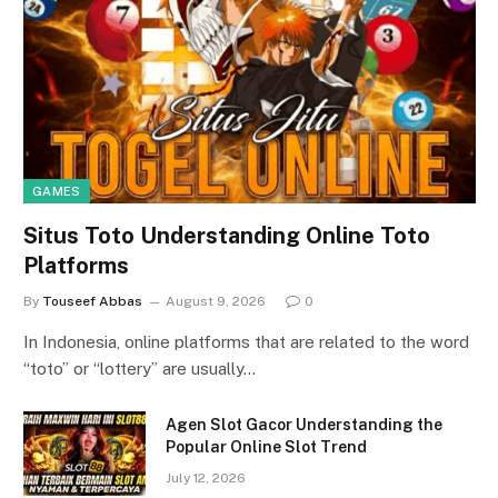
GAMES
Situs Toto Understanding Online Toto
Platforms
By
Touseef Abbas
August 9, 2026
0
In Indonesia, online platforms that are related to the word
“toto” or “lottery” are usually…
Agen Slot Gacor Understanding the
Popular Online Slot Trend
July 12, 2026