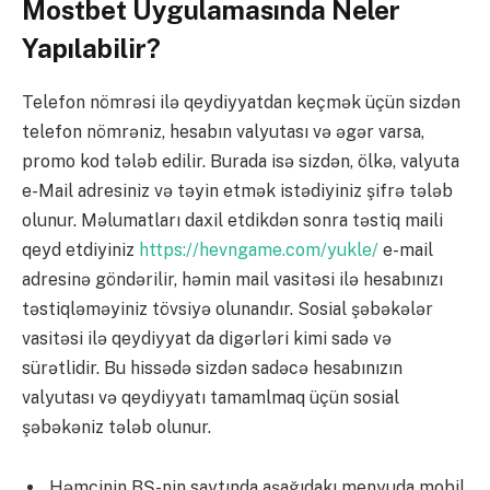
Mostbet Uygulamasında Neler
Yapılabilir?
Telefon nömrəsi ilə qeydiyyatdan keçmək üçün sizdən
telefon nömrəniz, hesabın valyutası və əgər varsa,
promo kod tələb edilir. Burada isə sizdən, ölkə, valyuta
e-Mail adresiniz və təyin etmək istədiyiniz şifrə tələb
olunur. Məlumatları daxil etdikdən sonra təstiq maili
qeyd etdiyiniz
https://hevngame.com/yukle/
e-mail
adresinə göndərilir, həmin mail vasitəsi ilə hesabınızı
təstiqləməyiniz tövsiyə olunandır. Sosial şəbəkələr
vasitəsi ilə qeydiyyat da digərləri kimi sadə və
sürətlidir. Bu hissədə sizdən sadəcə hesabınızın
valyutası və qeydiyyatı tamamlmaq üçün sosial
şəbəkəniz tələb olunur.
Həmçinin BŞ-nin saytında aşağıdakı menyuda mobil