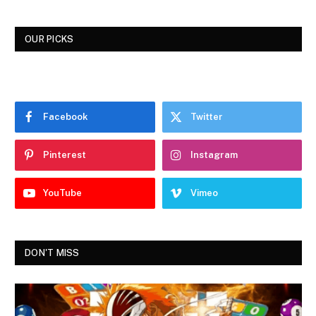
OUR PICKS
Facebook
Twitter
Pinterest
Instagram
YouTube
Vimeo
DON'T MISS