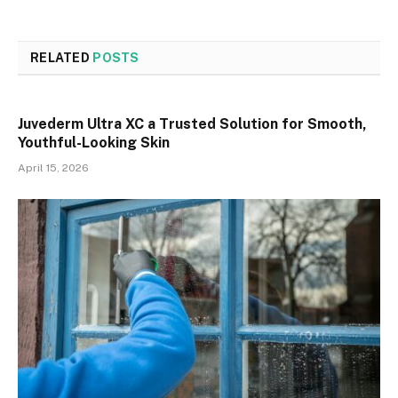
RELATED
POSTS
Juvederm Ultra XC a Trusted Solution for Smooth,
Youthful-Looking Skin
April 15, 2026