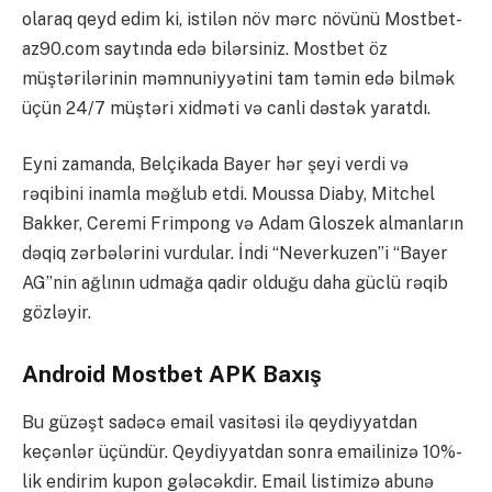
olaraq qeyd edim ki, istilən növ mərc növünü Mostbet-
az90.com saytında edə bilərsiniz. Mostbet öz
müştərilərinin məmnuniyyətini tam təmin edə bilmək
üçün 24/7 müştəri xidməti və canli dəstək yaratdı.
Eyni zamanda, Belçikada Bayer hər şeyi verdi və
rəqibini inamla məğlub etdi. Moussa Diaby, Mitchel
Bakker, Ceremi Frimpong və Adam Gloszek almanların
dəqiq zərbələrini vurdular. İndi “Neverkuzen”i “Bayer
AG”nin ağlının udmağa qadir olduğu daha güclü rəqib
gözləyir.
Android Mostbet APK Baxış
Bu güzəşt sadəcə email vasitəsi ilə qeydiyyatdan
keçənlər üçündür. Qeydiyyatdan sonra emailinizə 10%-
lik endirim kupon gələcəkdir. Email listimizə abunə