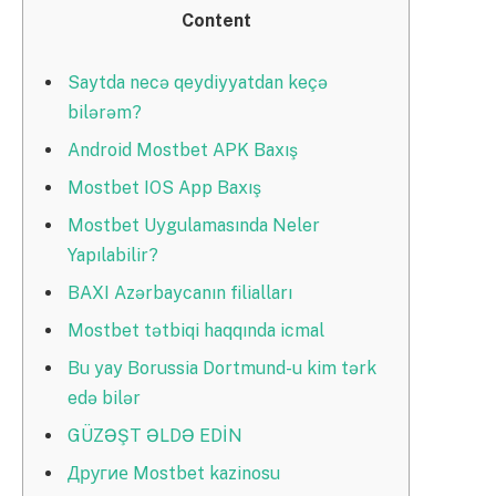
Content
Saytda necə qeydiyyatdan keçə
bilərəm?
Android Mostbet APK Baxış
Mostbet IOS App Baxış
Mostbet Uygulamasında Neler
Yapılabilir?
BAXI Azərbaycanın filialları
Mostbet tətbiqi haqqında icmal
Bu yay Borussia Dortmund-u kim tərk
edə bilər
GÜZƏŞT ƏLDƏ EDİN
Другие Mostbet kazinosu