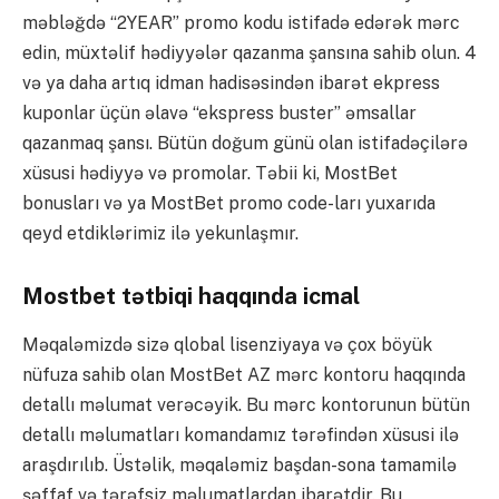
məbləğdə “2YEAR” promo kodu istifadə edərək mərc
edin, müxtəlif hədiyyələr qazanma şansına sahib olun. 4
və ya daha artıq idman hadisəsindən ibarət ekpress
kuponlar üçün əlavə “ekspress buster” əmsallar
qazanmaq şansı. Bütün doğum günü olan istifadəçilərə
xüsusi hədiyyə və promolar. Təbii ki, MostBet
bonusları və ya MostBet promo code-ları yuxarıda
qeyd etdiklərimiz ilə yekunlaşmır.
Mostbet tətbiqi haqqında icmal
Məqaləmizdə sizə qlobal lisenziyaya və çox böyük
nüfuza sahib olan MostBet AZ mərc kontoru haqqında
detallı məlumat verəcəyik. Bu mərc kontorunun bütün
detallı məlumatları komandamız tərəfindən xüsusi ilə
araşdırılıb. Üstəlik, məqaləmiz başdan-sona tamamilə
şəffaf və tərəfsiz məlumatlardan ibarətdir. Bu