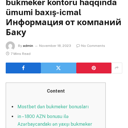
bukmeker kontoru haqqında
ümumi baxış-icmal
Информация от компаний
Баку
By
admin
November 18, 2023
No Comments
7 Mins Read
Content
Mostbet dən bukmeker bonusları
in – 1800 AZN bonusu ilə
Azərbaycandakı ən yaxşı bukmeker