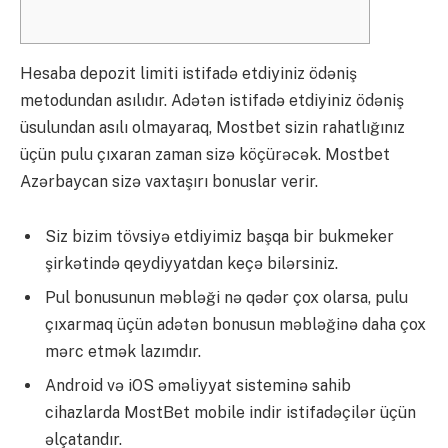
Hesaba depozit limiti istifadə etdiyiniz ödəniş
metodundan asılıdır. Adətən istifadə etdiyiniz ödəniş
üsulundan asılı olmayaraq, Mostbet sizin rahatlığınız
üçün pulu çıxaran zaman sizə köçürəcək. Mostbet
Azərbaycan sizə vaxtaşırı bonuslar verir.
Siz bizim tövsiyə etdiyimiz başqa bir bukmeker
şirkətində qeydiyyatdan keçə bilərsiniz.
Pul bonusunun məbləği nə qədər çox olarsa, pulu
çıxarmaq üçün adətən bonusun məbləğinə daha çox
mərc etmək lazımdır.
Android və iOS əməliyyat sisteminə sahib
cihazlarda MostBet mobile indir istifadəçilər üçün
əlçatandır.