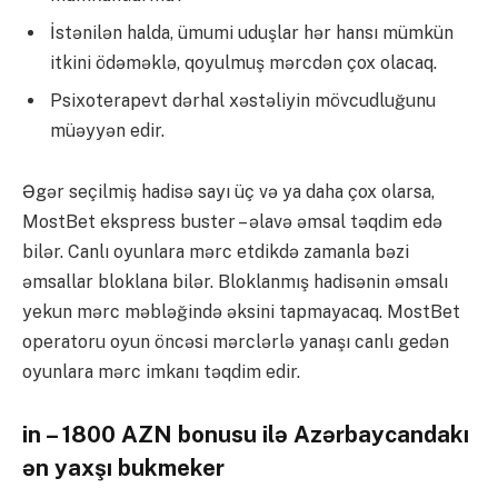
İstənilən halda, ümumi uduşlar hər hansı mümkün
itkini ödəməklə, qoyulmuş mərcdən çox olacaq.
Psixoterapevt dərhal xəstəliyin mövcudluğunu
müəyyən edir.
Əgər seçilmiş hadisə sayı üç və ya daha çox olarsa,
MostBet ekspress buster – əlavə əmsal təqdim edə
bilər. Canlı oyunlara mərc etdikdə zamanla bəzi
əmsallar bloklana bilər. Bloklanmış hadisənin əmsalı
yekun mərc məbləğində əksini tapmayacaq. MostBet
operatoru oyun öncəsi mərclərlə yanaşı canlı gedən
oyunlara mərc imkanı təqdim edir.
in – 1800 AZN bonusu ilə Azərbaycandakı
ən yaxşı bukmeker