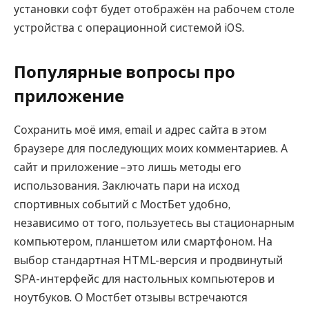
установки софт будет отображён на рабочем столе
устройства с операционной системой iOS.
Популярные вопросы про
приложение
Сохранить моё имя, email и адрес сайта в этом
браузере для последующих моих комментариев. А
сайт и приложение – это лишь методы его
использования. Заключать пари на исход
спортивных событий с МостБет удобно,
независимо от того, пользуетесь вы стационарным
компьютером, планшетом или смартфоном. На
выбор стандартная HTML-версия и продвинутый
SPA-интерфейс для настольных компьютеров и
ноутбуков. О Мостбет отзывы встречаются