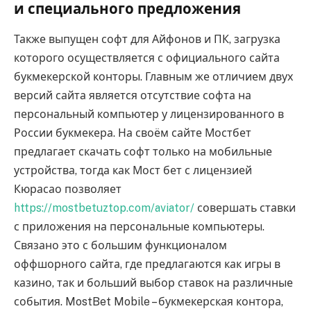
и специального предложения
Также выпущен софт для Айфонов и ПК, загрузка
которого осуществляется с официального сайта
букмекерской конторы. Главным же отличием двух
версий сайта является отсутствие софта на
персональный компьютер у лицензированного в
России букмекера. На своём сайте Мостбет
предлагает скачать софт только на мобильные
устройства, тогда как Мост бет с лицензией
Кюрасао позволяет
https://mostbetuztop.com/aviator/
совершать ставки
с приложения на персональные компьютеры.
Связано это с большим функционалом
оффшорного сайта, где предлагаются как игры в
казино, так и больший выбор ставок на различные
события. MostBet Mobile – букмекерская контора,