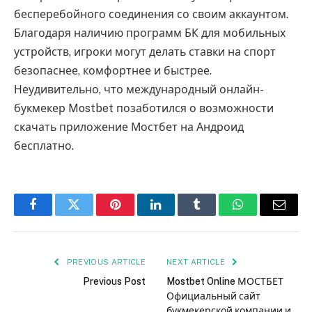
бесперебойного соединения со своим аккаунтом.
Благодаря наличию программ БК для мобильных
устройств, игроки могут делать ставки на спорт
безопаснее, комфортнее и быстрее.
Неудивительно, что международный онлайн-
букмекер Mostbet позаботился о возможности
скачать приложение Мостбет на Андроид
бесплатно.
Facebook
Twitter
Pinterest
LinkedIn
Tumblr
WhatsApp
Email
PREVIOUS ARTICLE
NEXT ARTICLE
Previous Post
Mostbet Online МОСТБЕТ
Официальный сайт
букмекерской компании и