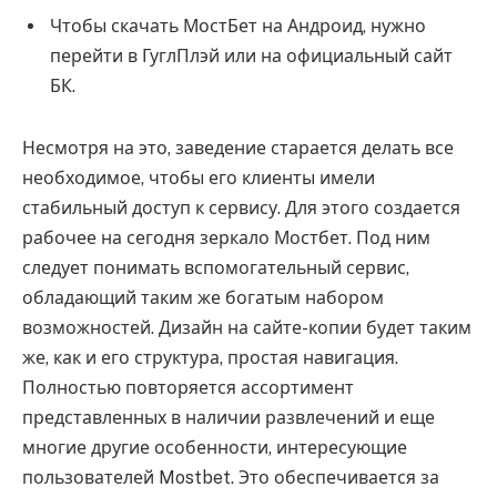
Чтобы скачать МостБет на Андроид, нужно
перейти в ГуглПлэй или на официальный сайт
БК.
Несмотря на это, заведение старается делать все
необходимое, чтобы его клиенты имели
стабильный доступ к сервису. Для этого создается
рабочее на сегодня зеркало Мостбет. Под ним
следует понимать вспомогательный сервис,
обладающий таким же богатым набором
возможностей. Дизайн на сайте-копии будет таким
же, как и его структура, простая навигация.
Полностью повторяется ассортимент
представленных в наличии развлечений и еще
многие другие особенности, интересующие
пользователей Mostbet. Это обеспечивается за