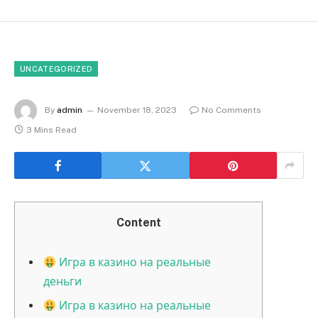
UNCATEGORIZED
By
admin
November 18, 2023
No Comments
3 Mins Read
Content
Игра в казино на реальные
деньги
Игра в казино на реальные