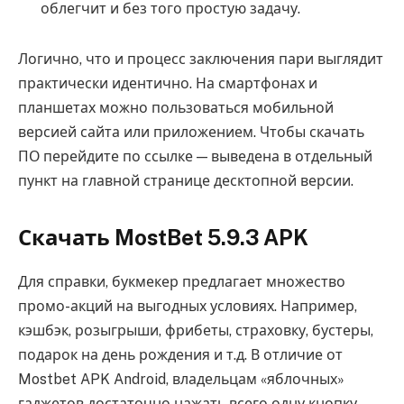
облегчит и без того простую задачу.
Логично, что и процесс заключения пари выглядит
практически идентично. На смартфонах и
планшетах можно пользоваться мобильной
версией сайта или приложением. Чтобы скачать
ПО перейдите по ссылке — выведена в отдельный
пункт на главной странице десктопной версии.
Скачать MostBet 5.9.3 APK
Для справки, букмекер предлагает множество
промо-акций на выгодных условиях. Например,
кэшбэк, розыгрыши, фрибеты, страховку, бустеры,
подарок на день рождения и т.д. В отличие от
Mostbet APK Android, владельцам «яблочных»
гаджетов достаточно нажать всего одну кнопку,