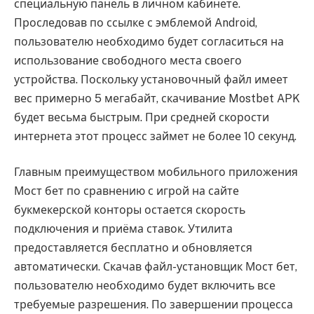
специальную панель в личном кабинете.
Проследовав по ссылке с эмблемой Android,
пользователю необходимо будет согласиться на
использование свободного места своего
устройства. Поскольку установочный файл имеет
вес примерно 5 мегабайт, скачивание Mostbet APK
будет весьма быстрым. При средней скорости
интернета этот процесс займет не более 10 секунд.
Главным преимуществом мобильного приложения
Мост бет по сравнению с игрой на сайте
букмекерской конторы остается скорость
подключения и приёма ставок. Утилита
предоставляется бесплатно и обновляется
автоматически. Скачав файл-установщик Мост бет,
пользователю необходимо будет включить все
требуемые разрешения. По завершении процесса