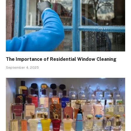
The Importance of Residential Window Cleaning
September 4, 2025