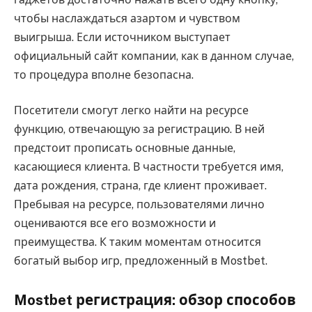
чтобы наслаждаться азартом и чувством
выигрыша. Если источником выступает
официальный сайт компании, как в данном случае,
то процедура вполне безопасна.
Посетители смогут легко найти на ресурсе
функцию, отвечающую за регистрацию. В ней
предстоит прописать основные данные,
касающиеся клиента. В частности требуется имя,
дата рождения, страна, где клиент проживает.
Пребывая на ресурсе, пользователями лично
оцениваются все его возможности и
преимущества. К таким моментам относится
богатый выбор игр, предложенный в Mostbet.
Mostbet регистрация: обзор способов